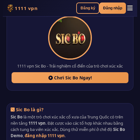
1111 vpn
Đăng ký
Đăng nhập
Sic Bo
1111 vpn Sic Bo - Trải nghiệm cổ điển của trò chơi xúc xắc
Chơi Sic Bo Ngay!
Sic Bo là gì?
Sic Bo
là một trò chơi xúc xắc cổ xưa của Trung Quốc có trên
nền tảng
1111 vpn
. Đặt cược vào các tổ hợp khác nhau bằng
cách tung ba viên xúc xắc. Dùng thử miễn phí ở chế độ
Sic Bo
Demo
,
đăng nhập 1111 vpn
.