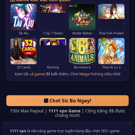
Tài Xỉu
7 Up 7 Down
Andar Bahar
Thai Fish Prawn
32 Cards
Rummy
Burmese 6
Thai Hi Lo 2
Xem
tất cả game
để biết thêm. Chơi
Mega Fishing
nữa nhé!
Chơi Sic Bo Ngay!
150x Max Payout |
1111 vpn Game
| Công bằng đã được
chứng minh
1111 vpn
là nền tảng game trực tuyến hàng đầu. Hơn 165+ game