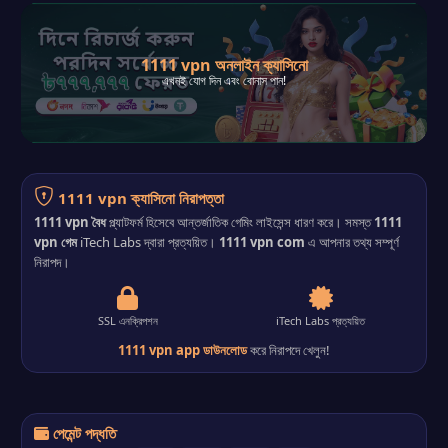
1111 vpn অনলাইন ক্যাসিনো
এখনই যোগ দিন এবং বোনাস পান!
1111 vpn ক্যাসিনো নিরাপত্তা
1111 vpn বৈধ
প্ল্যাটফর্ম হিসেবে আন্তর্জাতিক গেমিং লাইসেন্স ধারণ করে। সমস্ত
1111
vpn গেম
iTech Labs দ্বারা প্রত্যয়িত।
1111 vpn com
এ আপনার তথ্য সম্পূর্ণ
নিরাপদ।
SSL এনক্রিপশন
iTech Labs প্রত্যয়িত
1111 vpn app ডাউনলোড
করে নিরাপদে খেলুন!
পেমেন্ট পদ্ধতি