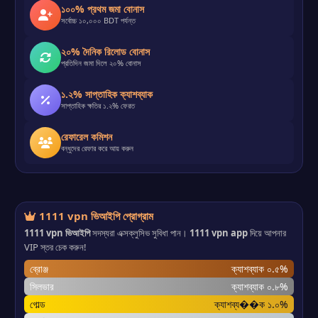
১০০% প্রথম জমা বোনাস
সর্বোচ্চ ১০,০০০ BDT পর্যন্ত
২০% দৈনিক রিলোড বোনাস
প্রতিদিন জমা দিলে ২০% বোনাস
১.২% সাপ্তাহিক ক্যাশব্যাক
সাপ্তাহিক ক্ষতির ১.২% ফেরত
রেফারেল কমিশন
বন্ধুদের রেফার করে আয় করুন
1111 vpn ভিআইপি প্রোগ্রাম
1111 vpn ভিআইপি
সদস্যরা এক্সক্লুসিভ সুবিধা পান।
1111 vpn app
দিয়ে আপনার
VIP স্তর চেক করুন!
ব্রোঞ্জ
ক্যাশব্যাক ০.৫%
সিলভার
ক্যাশব্যাক ০.৮%
গোল্ড
ক্যাশব্য��ক ১.০%