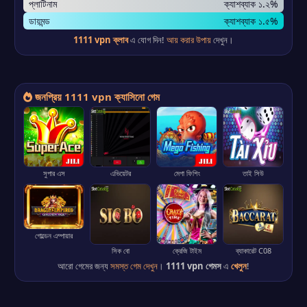
প্লাটিনাম
ক্যাশব্যাক ১.২%
ডায়মন্ড
ক্যাশব্যাক ১.৫%
1111 vpn ক্লাব
এ যোগ দিন!
আয় করার উপায়
দেখুন।
জনপ্রিয় 1111 vpn ক্যাসিনো গেম
সুপার এস
এভিয়েটর
মেগা ফিশিং
তাই সিউ
গোল্ডেন এম্পায়ার
সিক বো
ক্রেজি টাইম
ব্যাকারেট C08
আরো গেমের জন্য
সমস্ত গেম দেখুন
।
1111 vpn গেমস
এ
খেলুন
!