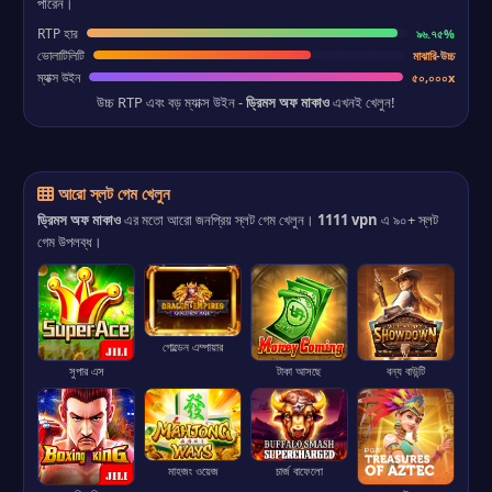
পারেন।
RTP হার
৯৬.৭৫%
ভোলাটিলিটি
মাঝারি-উচ্চ
ম্যাক্স উইন
৫০,০০০x
উচ্চ RTP এবং বড় ম্যাক্স উইন -
ড্রিমস অফ মাকাও
এখনই খেলুন!
আরো স্লট গেম খেলুন
ড্রিমস অফ মাকাও
এর মতো আরো জনপ্রিয় স্লট গেম খেলুন।
1111 vpn
এ ৯০+ স্লট
গেম উপলব্ধ।
গোল্ডেন এম্পায়ার
সুপার এস
টাকা আসছে
বন্য বাউন্টি
মাহজং ওয়েজ
চার্জ বাফেলো