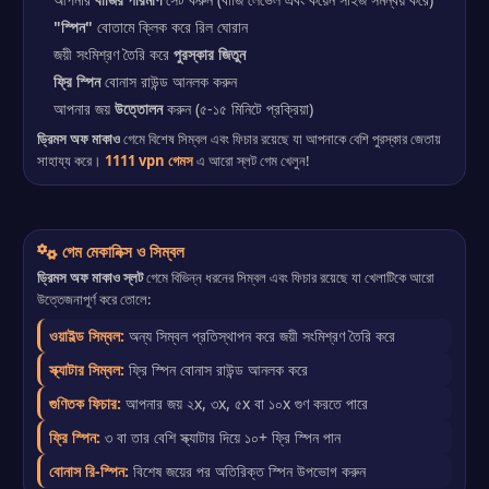
"স্পিন"
বোতামে ক্লিক করে রিল ঘোরান
জয়ী সংমিশ্রণ তৈরি করে
পুরস্কার জিতুন
ফ্রি স্পিন
বোনাস রাউন্ড আনলক করুন
আপনার জয়
উত্তোলন
করুন (৫-১৫ মিনিটে প্রক্রিয়া)
ড্রিমস অফ মাকাও
গেমে বিশেষ সিম্বল এবং ফিচার রয়েছে যা আপনাকে বেশি পুরস্কার জেতায়
সাহায্য করে।
1111 vpn গেমস
এ আরো স্লট গেম খেলুন!
গেম মেকানিক্স ও সিম্বল
ড্রিমস অফ মাকাও স্লট
গেমে বিভিন্ন ধরনের সিম্বল এবং ফিচার রয়েছে যা খেলাটিকে আরো
উত্তেজনাপূর্ণ করে তোলে:
ওয়াইল্ড সিম্বল:
অন্য সিম্বল প্রতিস্থাপন করে জয়ী সংমিশ্রণ তৈরি করে
স্ক্যাটার সিম্বল:
ফ্রি স্পিন বোনাস রাউন্ড আনলক করে
গুণিতক ফিচার:
আপনার জয় ২x, ৩x, ৫x বা ১০x গুণ করতে পারে
ফ্রি স্পিন:
৩ বা তার বেশি স্ক্যাটার দিয়ে ১০+ ফ্রি স্পিন পান
বোনাস রি-স্পিন:
বিশেষ জয়ের পর অতিরিক্ত স্পিন উপভোগ করুন