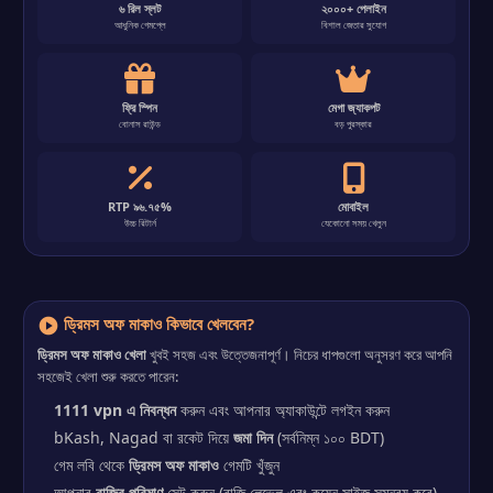
৬ রিল স্লট
২০০০+ পেলাইন
আধুনিক গেমপ্লে
বিশাল জেতার সুযোগ
ফ্রি স্পিন
মেগা জ্যাকপট
বোনাস রাউন্ড
বড় পুরস্কার
RTP ৯৬.৭৫%
মোবাইল
উচ্চ রিটার্ন
যেকোনো সময় খেলুন
ড্রিমস অফ মাকাও কিভাবে খেলবেন?
play_circle
ড্রিমস অফ মাকাও খেলা
খুবই সহজ এবং উত্তেজনাপূর্ণ। নিচের ধাপগুলো অনুসরণ করে আপনি
সহজেই খেলা শুরু করতে পারেন:
1111 vpn এ নিবন্ধন
করুন এবং আপনার অ্যাকাউন্টে লগইন করুন
bKash, Nagad বা রকেট দিয়ে
জমা দিন
(সর্বনিম্ন ১০০ BDT)
গেম লবি থেকে
ড্রিমস অফ মাকাও
গেমটি খুঁজুন
আপনার
বাজির পরিমাণ
সেট করুন (বাজি লেভেল এবং কয়েন সাইজ সমন্বয় করে)