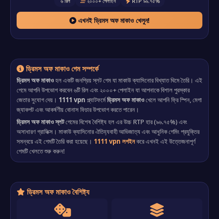
৬ রিল
২০০০+ পেলাইন
RTP ৯৬.৭৫%
এখনই ড্রিমস অফ মাকাও খেলুন!
ড্রিমস অফ মাকাও গেম সম্পর্কে
ড্রিমস অফ মাকাও
হল একটি জনপ্রিয় স্লট গেম যা মাকাউ ক্যাসিনোর বিখ্যাত থিমে তৈরি। এই
গেমে আপনি উপভোগ করবেন ৬টি রিল এবং ২০০০+ পেলাইন যা আপনাকে বিশাল পুরস্কার
জেতার সুযোগ দেয়।
1111 vpn
প্ল্যাটফর্মে
ড্রিমস অফ মাকাও
খেলে আপনি ফ্রি স্পিন, মেগা
জ্যাকপট এবং আকর্ষণীয় বোনাস ফিচার উপভোগ করতে পারেন।
ড্রিমস অফ মাকাও স্লট
গেমের বিশেষ বৈশিষ্ট্য হল এর উচ্চ RTP হার (৯৬.৭৫%) এবং
অসাধারণ গ্রাফিক্স। মাকাউ ক্যাসিনোর ঐতিহ্যবাহী আভিজাত্য এবং আধুনিক গেমিং প্রযুক্তির
সমন্বয়ে এই গেমটি তৈরি করা হয়েছে।
1111 vpn লগইন
করে এখনই এই উত্তেজনাপূর্ণ
গেমটি খেলতে শুরু করুন!
ড্রিমস অফ মাকাও বৈশিষ্ট্য