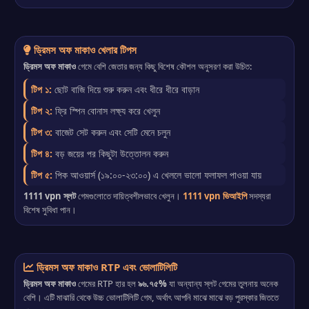
ড্রিমস অফ মাকাও খেলার টিপস
ড্রিমস অফ মাকাও
গেমে বেশি জেতার জন্য কিছু বিশেষ কৌশল অনুসরণ করা উচিত:
টিপ ১:
ছোট বাজি দিয়ে শুরু করুন এবং ধীরে ধীরে বাড়ান
টিপ ২:
ফ্রি স্পিন বোনাস লক্ষ্য করে খেলুন
টিপ ৩:
বাজেট সেট করুন এবং সেটি মেনে চলুন
টিপ ৪:
বড় জয়ের পর কিছুটা উত্তোলন করুন
টিপ ৫:
পিক আওয়ার্স (১৯:০০-২৩:০০) এ খেললে ভালো ফলাফল পাওয়া যায়
1111 vpn স্লট
গেমগুলোতে দায়িত্বশীলভাবে খেলুন।
1111 vpn ভিআইপি
সদস্যরা
বিশেষ সুবিধা পান।
ড্রিমস অফ মাকাও RTP এবং ভোলাটিলিটি
ড্রিমস অফ মাকাও
গেমের RTP হার হল
৯৬.৭৫%
যা অন্যান্য স্লট গেমের তুলনায় অনেক
বেশি। এটি মাঝারি থেকে উচ্চ ভোলাটিলিটি গেম, অর্থাৎ আপনি মাঝে মাঝে বড় পুরস্কার জিততে